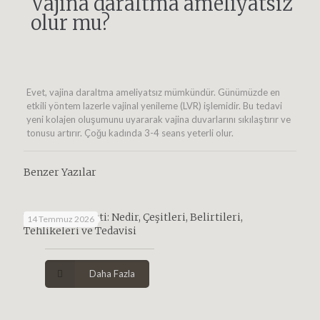
Vajina daraltma ameliyatsız
olur mu?
Evet, vajina daraltma ameliyatsız mümkündür. Günümüzde en
etkili yöntem lazerle vajinal yenileme (LVR) işlemidir. Bu tedavi
yeni kolajen oluşumunu uyararak vajina duvarlarını sıkılaştırır ve
tonusu artırır. Çoğu kadında 3-4 seans yeterli olur.
Benzer Yazılar
Yumurtalık Kisti: Nedir, Çeşitleri, Belirtileri,
14 Temmuz 2026
Tehlikeleri ve Tedavisi
Daha Fazla