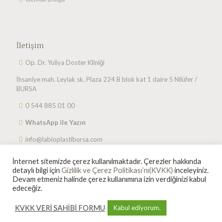
İletişim
Op. Dr. Yuliya Doster Kliniği
İhsaniye mah. Leylak sk. Plaza 224 B blok kat 1 daire 5
Nilüfer /
BURSA
0 544 885 01 00
WhatsApp ile Yazın
info@labioplastibursa.com
İnternet sitemizde çerez kullanılmaktadır. Çerezler hakkında
detaylı bilgi için
Gizlilik ve Çerez Politikası’nı(KVKK)
inceleyiniz.
Devam etmeniz halinde çerez kullanımına izin verdiğinizi kabul
edeceğiz.
KVKK VERİ SAHİBİ FORMU
Kabul ediyorum.
Tüm Hakkı Saklıdır. © 2021-2026
Op. Dr. Yuliya Doster