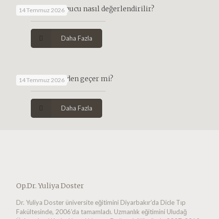
Smear testi sonucu nasıl değerlendirilir?
14 Temmuz 2026
Daha Fazla
HPV kendiliğinden geçer mi?
14 Temmuz 2026
Daha Fazla
Op.Dr. Yuliya Doster
Dr. Yuliya Doster üniversite eğitimini Diyarbakır’da Dicle Tıp
Fakültesinde, 2006’da tamamladı. Uzmanlık eğitimini Uludağ